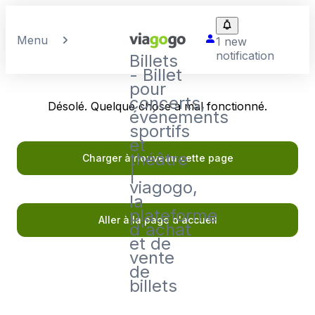
Menu
1 new
notification
Billets
- Billet
pour
concerts,
Désolé. Quelque chose a mal fonctionné.
événements
sportifs
et
théâtre
Charger à nouveau cette page
|
viagogo,
la
plateforme
Aller à la page d'accueil
d'achat
et de
vente
de
billets