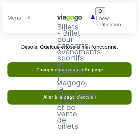
Menu
1 new
notification
Billets
- Billet
pour
concerts,
Désolé. Quelque chose a mal fonctionné.
événements
sportifs
et
théâtre
Charger à nouveau cette page
|
viagogo,
la
plateforme
Aller à la page d'accueil
d'achat
et de
vente
de
billets