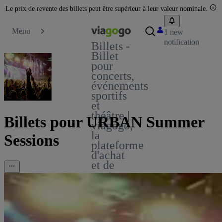
Le prix de revente des billets peut être supérieur à leur valeur nominale.
Menu
1 new
notification
Billets -
Billet
pour
concerts,
événements
sportifs
et
théâtre |
Billets pour URBAN Summer
viagogo,
la
Sessions
plateforme
d'achat
et de
vente
de
billets