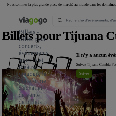
Nous sommes la plus grande place de marché au monde dans les domaines de 
Billets -
Billets pour Tijuana 
Billet pour
concerts,
événements
Il n'y a aucun é
sportifs et
Suivez Tijuana Cumbia Fest
théâtre |
viagogo, la
Suivre
plateforme
d'achat et
de vente
de billets