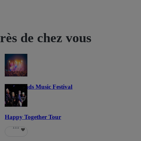
près de chez vous
Lost Lands Music Festival
121
Happy Together Tour
111