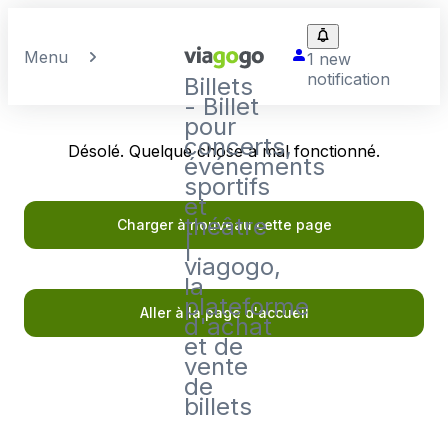
Menu
1 new
notification
Billets
- Billet
pour
concerts,
Désolé. Quelque chose a mal fonctionné.
événements
sportifs
et
théâtre
Charger à nouveau cette page
|
viagogo,
la
plateforme
Aller à la page d'accueil
d'achat
et de
vente
de
billets