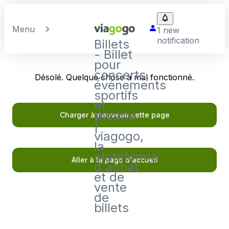
Menu
1 new
notification
Billets
- Billet
pour
concerts,
Désolé. Quelque chose a mal fonctionné.
événements
sportifs
et
théâtre
Charger à nouveau cette page
|
viagogo,
la
plateforme
Aller à la page d'accueil
d'achat
et de
vente
de
billets