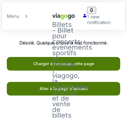
Menu
1 new
notification
Billets
- Billet
pour
concerts,
Désolé. Quelque chose a mal fonctionné.
événements
sportifs
et
théâtre
Charger à nouveau cette page
|
viagogo,
la
plateforme
Aller à la page d'accueil
d'achat
et de
vente
de
billets