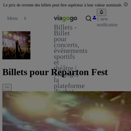
Le prix de revente des billets peut être supérieur à leur valeur nominale.
Menu
1 new
notification
Billets -
Billet
pour
concerts,
événements
sportifs
et
théâtre |
Billets pour Reparton Fest
viagogo,
la
plateforme
d'achat
et de
vente
de
billets