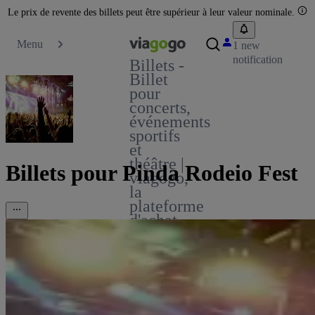
Le prix de revente des billets peut être supérieur à leur valeur nominale.
Menu
1 new
notification
Billets -
Billet
pour
concerts,
événements
sportifs
et
théâtre |
Billets pour Pinda Rodeio Fest
viagogo,
la
plateforme
d'achat
et de
vente
de
billets