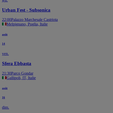
jeu.
Urban Fest - Subsonica
22:00
Palazzo Marchesale Castriota
Melpignano, Puglia, Italie
août
14
ven.
Sfera Ebbasta
21:30
Parco Gondar
Gallipoli, IT, Italie
août
16
dim.