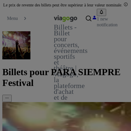
Le prix de revente des billets peut être supérieur à leur valeur nominale.
Menu
1 new
notification
Billets -
Billet
pour
concerts,
événements
sportifs
et
théâtre |
Billets pour PARA SIEMPRE
viagogo,
la
Festival
plateforme
d'achat
et de
vente
de
billets