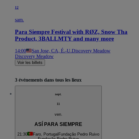
12
sam.
Para Siempre Festival with RØZ, Snow Tha
Product, 3BALLMTY and many more
14:00
San Jose, CA, É.-U.
Discovery Meadow
Discovery Meadow
Voir les billets
3 événements dans tous les lieux
sept.
11
ven.
ASÍ PARA SIEMPRE
21:30
Faro, Portugal
Fundação Pedro Ruivo
Fundação Pedro Ruivo