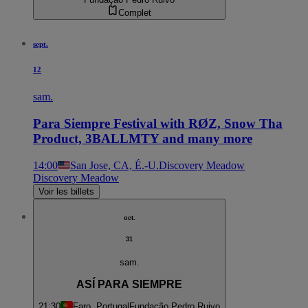
Complet
sept.
12
sam.
Para Siempre Festival with RØZ, Snow Tha
Product, 3BALLMTY and many more
14:00
San Jose, CA, É.-U.
Discovery Meadow
Discovery Meadow
Voir les billets
oct.
31
sam.
ASÍ PARA SIEMPRE
21:30
Faro, Portugal
Fundação Pedro Ruivo