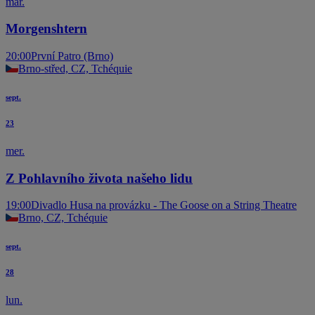
mar.
Morgenshtern
20:00
První Patro (Brno)
Brno-střed, CZ, Tchéquie
sept.
23
mer.
Z Pohlavního života našeho lidu
19:00
Divadlo Husa na provázku - The Goose on a String Theatre
Brno, CZ, Tchéquie
sept.
28
lun.