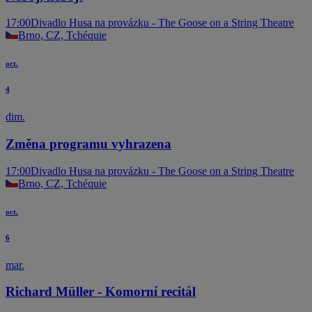
17:00
Divadlo Husa na provázku - The Goose on a String Theatre
Brno, CZ, Tchéquie
oct.
4
dim.
Změna programu vyhrazena
17:00
Divadlo Husa na provázku - The Goose on a String Theatre
Brno, CZ, Tchéquie
oct.
6
mar.
Richard Müller - Komorní recitál