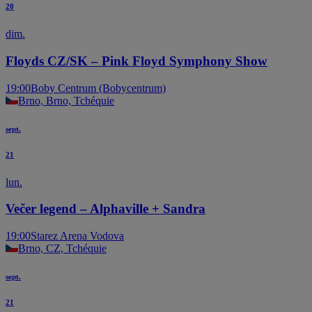
20
dim.
Floyds CZ/SK – Pink Floyd Symphony Show
19:00
Boby Centrum (Bobycentrum)
Brno, Brno, Tchéquie
sept.
21
lun.
Večer legend – Alphaville + Sandra
19:00
Starez Arena Vodova
Brno, CZ, Tchéquie
sept.
21