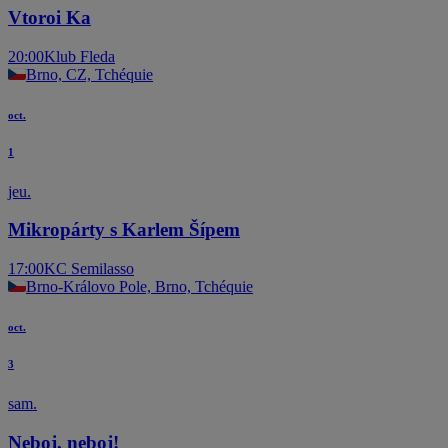
Vtoroi Ka
20:00
Klub Fleda
Brno, CZ, Tchéquie
oct.
1
jeu.
Mikropárty s Karlem Šípem
17:00
KC Semilasso
Brno-Královo Pole, Brno, Tchéquie
oct.
3
sam.
Neboj, neboj!