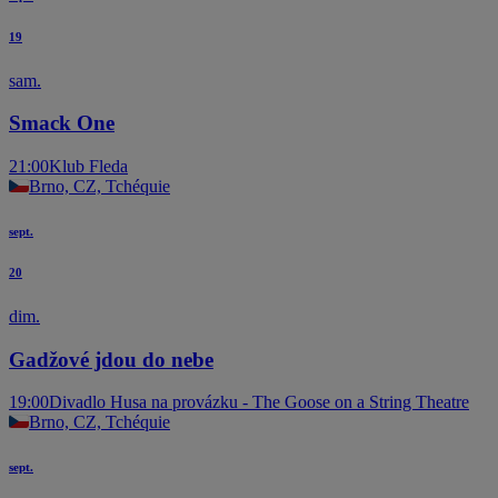
19
sam.
Smack One
21:00
Klub Fleda
Brno, CZ, Tchéquie
sept.
20
dim.
Gadžové jdou do nebe
19:00
Divadlo Husa na provázku - The Goose on a String Theatre
Brno, CZ, Tchéquie
sept.