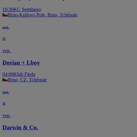
19:30
KC Semilasso
Brno-Královo Pole, Brno, Tchéquie
sept.
11
ven.
Dorian + Lboy
04:00
Klub Fleda
Brno, CZ, Tchéquie
sept.
11
ven.
Darwin & Co.