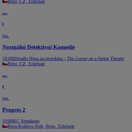
Brno, CZ, Tchéquie
oct.
8
jeu.
Normální Detektivní Komedie
19:00
Divadlo Husa na provázku - The Goose on a String Theatre
Brno, CZ, Tchéquie
oct.
8
jeu.
Progres 2
19:00
KC Semilasso
Brno-Královo Pole, Brno, Tchéquie