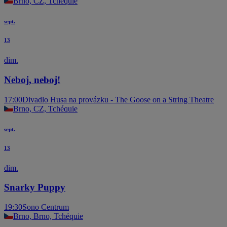
Brno, CZ, Tchéquie
sept.
13
dim.
Neboj, neboj!
17:00
Divadlo Husa na provázku - The Goose on a String Theatre
Brno, CZ, Tchéquie
sept.
13
dim.
Snarky Puppy
19:30
Sono Centrum
Brno, Brno, Tchéquie