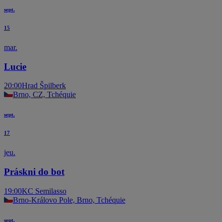
sept.
15
mar.
Lucie
20:00
Hrad Špilberk
Brno, CZ, Tchéquie
sept.
17
jeu.
Práskni do bot
19:00
KC Semilasso
Brno-Královo Pole, Brno, Tchéquie
sept.