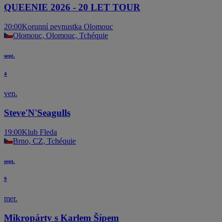
QUEENIE 2026 - 20 LET TOUR
20:00
Korunní pevnustka Olomouc
Olomouc, Olomouc, Tchéquie
sept.
4
ven.
Steve'N'Seagulls
19:00
Klub Fleda
Brno, CZ, Tchéquie
sept.
9
mer.
Mikropárty s Karlem Šípem