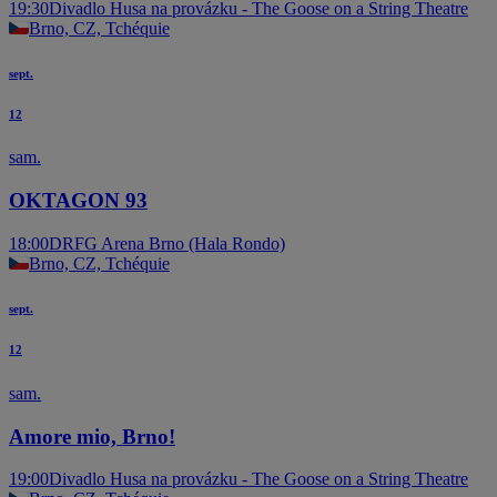
19:30
Divadlo Husa na provázku - The Goose on a String Theatre
Brno, CZ, Tchéquie
sept.
12
sam.
OKTAGON 93
18:00
DRFG Arena Brno (Hala Rondo)
Brno, CZ, Tchéquie
sept.
12
sam.
Amore mio, Brno!
19:00
Divadlo Husa na provázku - The Goose on a String Theatre