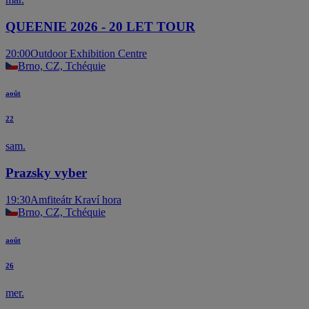
QUEENIE 2026 - 20 LET TOUR
20:00
Outdoor Exhibition Centre
Brno, CZ, Tchéquie
août
22
sam.
Prazsky vyber
19:30
Amfiteátr Kraví hora
Brno, CZ, Tchéquie
août
26
mer.