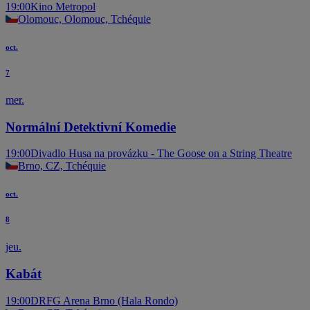
19:00
Kino Metropol
Olomouc, Olomouc, Tchéquie
oct.
7
mer.
Normální Detektivní Komedie
19:00
Divadlo Husa na provázku - The Goose on a String Theatre
Brno, CZ, Tchéquie
oct.
8
jeu.
Kabát
19:00
DRFG Arena Brno (Hala Rondo)