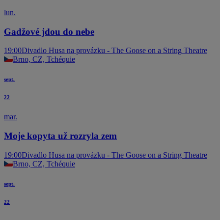
lun.
Gadžové jdou do nebe
19:00
Divadlo Husa na provázku - The Goose on a String Theatre
Brno, CZ, Tchéquie
sept.
22
mar.
Moje kopyta už rozryla zem
19:00
Divadlo Husa na provázku - The Goose on a String Theatre
Brno, CZ, Tchéquie
sept.
22