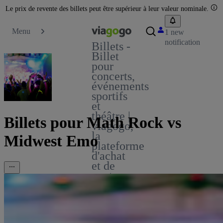
Le prix de revente des billets peut être supérieur à leur valeur nominale.
Menu
1 new
notification
Billets -
Billet
pour
concerts,
événements
sportifs
et
théâtre |
Billets pour Math Rock vs
viagogo,
la
Midwest Emo
plateforme
d'achat
et de
vente
de
billets