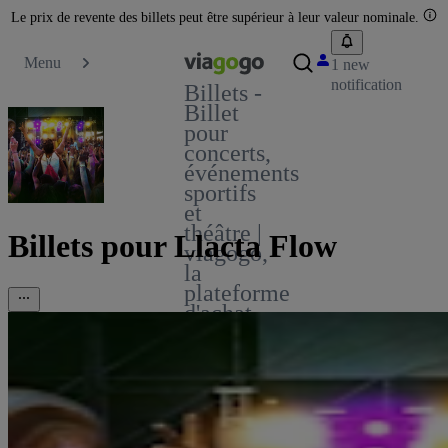
Le prix de revente des billets peut être supérieur à leur valeur nominale.
Menu
1 new
notification
Billets -
Billet
pour
concerts,
événements
sportifs
et
théâtre |
Billets pour Llacta Flow
viagogo,
la
plateforme
d'achat
et de
vente
de
billets