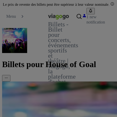
Le prix de revente des billets peut être supérieur à leur valeur nominale.
Menu
1 new
notification
Billets -
Billet
pour
concerts,
événements
sportifs
et
théâtre |
Billets pour House of Goal
viagogo,
la
plateforme
d'achat
et de
vente
de
billets