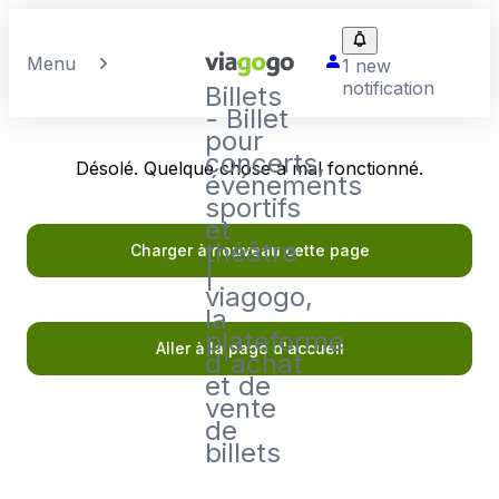
Menu
1 new
notification
Billets
- Billet
pour
concerts,
Désolé. Quelque chose a mal fonctionné.
événements
sportifs
et
théâtre
Charger à nouveau cette page
|
viagogo,
la
plateforme
Aller à la page d'accueil
d'achat
et de
vente
de
billets