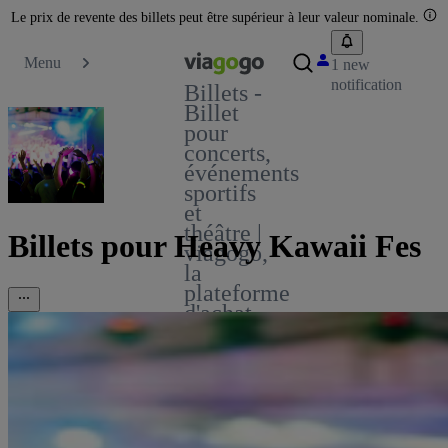
Le prix de revente des billets peut être supérieur à leur valeur nominale.
Menu
1 new
notification
Billets -
Billet
pour
concerts,
événements
sportifs
et
théâtre |
Billets pour Heavy Kawaii Fes
viagogo,
la
plateforme
d'achat
et de
vente
de
billets