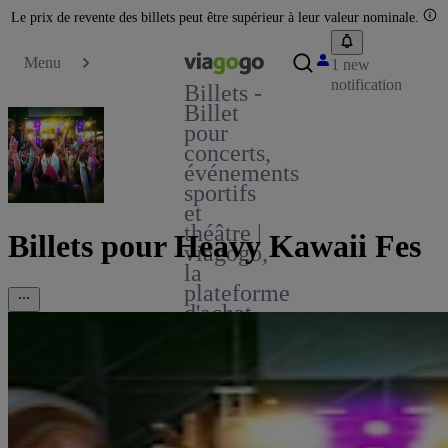
Le prix de revente des billets peut être supérieur à leur valeur nominale.
Menu
1 new
notification
Billets -
Billet
pour
concerts,
événements
sportifs
et
théâtre |
Billets pour Heavy Kawaii Fes
viagogo,
la
plateforme
d'achat
et de
vente
de
billets