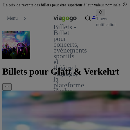
Le prix de revente des billets peut être supérieur à leur valeur nominale.
Menu
1 new
notification
Billets -
Billet
pour
concerts,
événements
sportifs
et
théâtre |
Billets pour Glatt & Verkehrt
viagogo,
la
plateforme
d'achat
et de
vente
de
billets