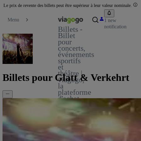
Le prix de revente des billets peut être supérieur à leur valeur nominale.
Menu
1 new
notification
Billets -
Billet
pour
concerts,
événements
sportifs
et
théâtre |
Billets pour Glatt & Verkehrt
viagogo,
la
plateforme
d'achat
et de
vente
de
billets