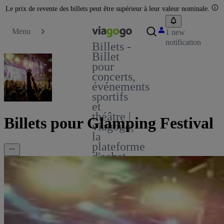
Le prix de revente des billets peut être supérieur à leur valeur nominale.
Menu
1 new
notification
Billets -
Billet
pour
concerts,
événements
sportifs
et
théâtre |
Billets pour Glamping Festival
viagogo,
la
plateforme
d'achat
et de
vente
de
billets