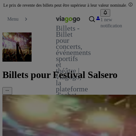
Le prix de revente des billets peut être supérieur à leur valeur nominale.
Menu
1 new
notification
Billets -
Billet
pour
concerts,
événements
sportifs
et
théâtre |
Billets pour Festival Salsero
viagogo,
la
plateforme
d'achat
et de
vente
de
billets