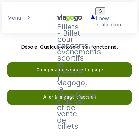
Menu
1 new
notification
Billets
- Billet
pour
concerts,
Désolé. Quelque chose a mal fonctionné.
événements
sportifs
et
théâtre
Charger à nouveau cette page
|
viagogo,
la
plateforme
Aller à la page d'accueil
d'achat
et de
vente
de
billets