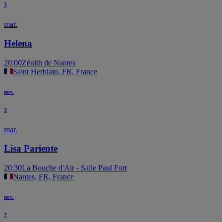
3
mar.
Helena
20:00
Zénith de Nantes
Saint Herblain, FR, France
nov.
3
mar.
Lisa Pariente
20:30
La Bouche d'Air - Salle Paul Fort
Nantes, FR, France
nov.
7