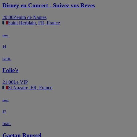
Disney en Concert - Suivez vos Reves
20:00
Zénith de Nantes
Saint Herblain, FR, France
nov.
14
sam.
Folie's
21:00
Le VIP
St Nazaire, FR, France
nov.
17
mar.
Gaetan Roussel