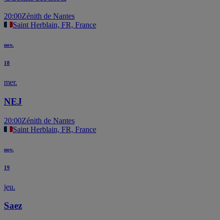
20:00
Zénith de Nantes
Saint Herblain, FR, France
nov.
18
mer.
NEJ
20:00
Zénith de Nantes
Saint Herblain, FR, France
nov.
19
jeu.
Saez