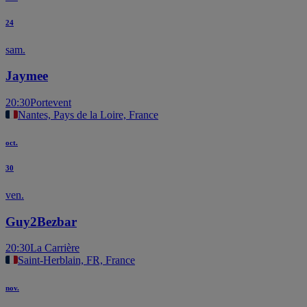
24
sam.
Jaymee
20:30
Portevent
Nantes, Pays de la Loire, France
oct.
30
ven.
Guy2Bezbar
20:30
La Carrière
Saint-Herblain, FR, France
nov.