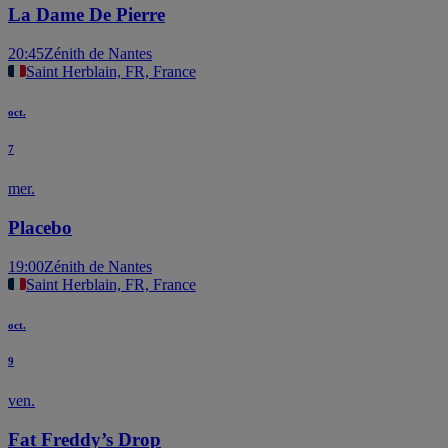
La Dame De Pierre
20:45
Zénith de Nantes
Saint Herblain, FR, France
oct.
7
mer.
Placebo
19:00
Zénith de Nantes
Saint Herblain, FR, France
oct.
9
ven.
Fat Freddy’s Drop