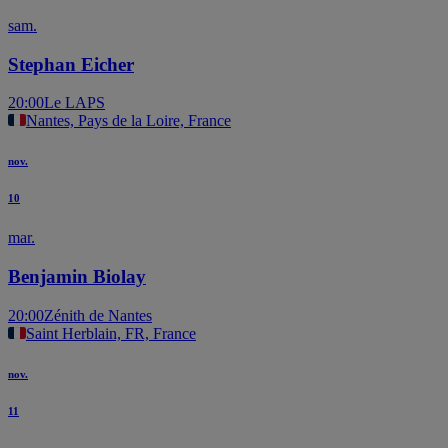
sam.
Stephan Eicher
20:00
Le LAPS
Nantes, Pays de la Loire, France
nov.
10
mar.
Benjamin Biolay
20:00
Zénith de Nantes
Saint Herblain, FR, France
nov.
11