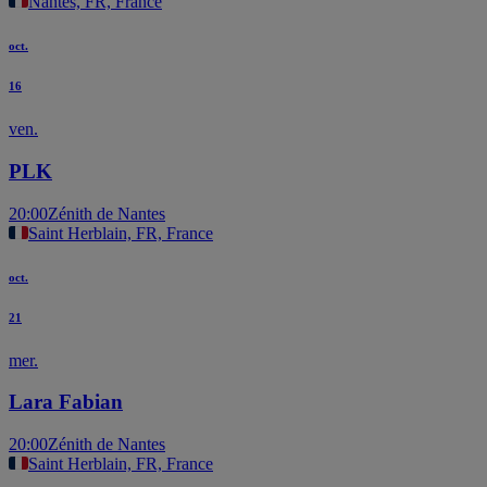
Nantes, FR, France
oct.
16
ven.
PLK
20:00
Zénith de Nantes
Saint Herblain, FR, France
oct.
21
mer.
Lara Fabian
20:00
Zénith de Nantes
Saint Herblain, FR, France