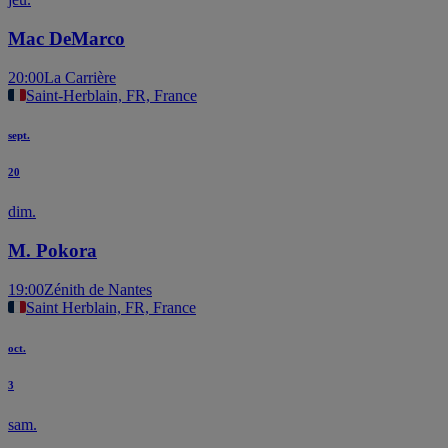
Mac DeMarco
20:00
La Carrière
Saint-Herblain, FR, France
sept.
20
dim.
M. Pokora
19:00
Zénith de Nantes
Saint Herblain, FR, France
oct.
3
sam.