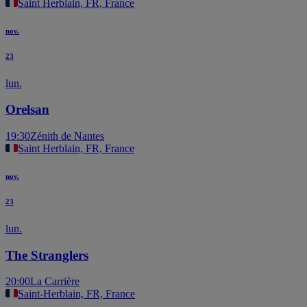
Saint Herblain, FR, France
nov.
23
lun.
Orelsan
19:30
Zénith de Nantes
Saint Herblain, FR, France
nov.
23
lun.
The Stranglers
20:00
La Carrière
Saint-Herblain, FR, France