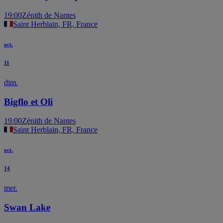
19:00
Zénith de Nantes
Saint Herblain, FR, France
oct.
11
dim.
Bigflo et Oli
19:00
Zénith de Nantes
Saint Herblain, FR, France
oct.
14
mer.
Swan Lake