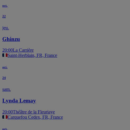
oct.
22
jeu.
Ghinzu
20:00
La Carrière
Saint-Herblain, FR, France
oct.
24
sam.
Lynda Lemay
20:00
Théâtre de la Fleuriaye
Carquefou Cedex, FR, France
oct.