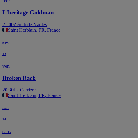
mer.
L'heritage Goldman
21:00
Zénith de Nantes
Saint Herblain, FR, France
nov.
13
ven.
Broken Back
20:30
La Carrière
Saint-Herblain, FR, France
nov.
14
sam.