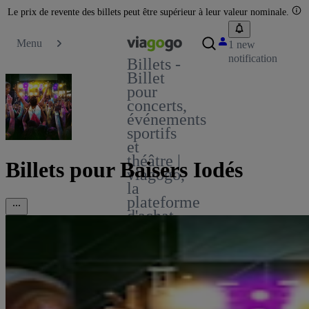
Le prix de revente des billets peut être supérieur à leur valeur nominale.
Menu
1 new
notification
Billets -
Billet
pour
concerts,
événements
sportifs
et
théâtre |
Billets pour Baisers Iodés
viagogo,
la
plateforme
d'achat
et de
vente
de
billets