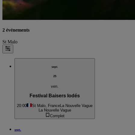
2 événements
St Malo
sept.
25
ven.
Festival Baisers Iodés
20:00
St Malo, France
La Nouvelle Vague
La Nouvelle Vague
Complet
sept.