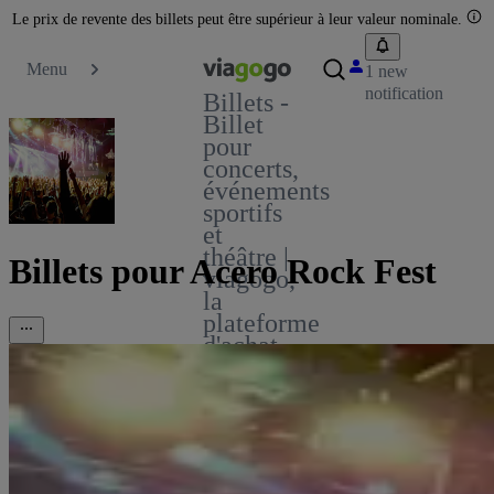
Le prix de revente des billets peut être supérieur à leur valeur nominale.
Menu
1 new
notification
Billets -
Billet
pour
concerts,
événements
sportifs
et
théâtre |
Billets pour Acero Rock Fest
viagogo,
la
plateforme
d'achat
et de
vente
de
billets