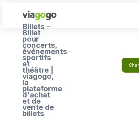
Billets -
Billet
pour
concerts,
événements
sportifs
et
Char
théâtre |
viagogo,
la
plateforme
d'achat
et de
vente de
billets