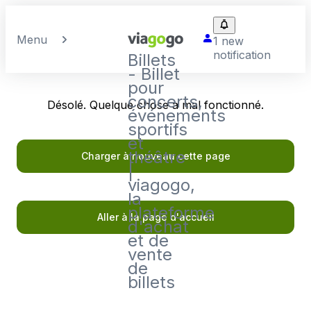
Menu
1 new
notification
Billets
- Billet
pour
concerts,
Désolé. Quelque chose a mal fonctionné.
événements
sportifs
et
théâtre
Charger à nouveau cette page
|
viagogo,
la
plateforme
Aller à la page d'accueil
d'achat
et de
vente
de
billets