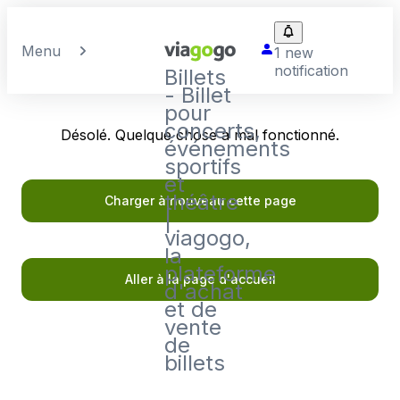
Menu
1 new
notification
Billets
- Billet
pour
concerts,
Désolé. Quelque chose a mal fonctionné.
événements
sportifs
et
théâtre
Charger à nouveau cette page
|
viagogo,
la
plateforme
Aller à la page d'accueil
d'achat
et de
vente
de
billets