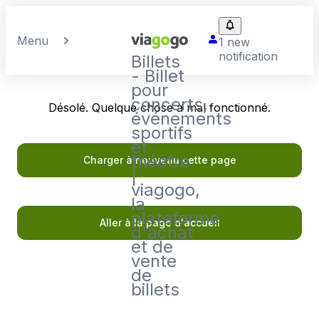
Menu
1 new
notification
Billets
- Billet
pour
concerts,
Désolé. Quelque chose a mal fonctionné.
événements
sportifs
et
théâtre
Charger à nouveau cette page
|
viagogo,
la
plateforme
Aller à la page d'accueil
d'achat
et de
vente
de
billets