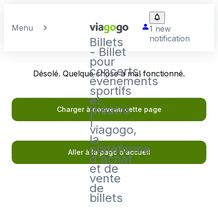
Menu
1 new
notification
Billets
- Billet
pour
concerts,
Désolé. Quelque chose a mal fonctionné.
événements
sportifs
et
théâtre
Charger à nouveau cette page
|
viagogo,
la
plateforme
Aller à la page d'accueil
d'achat
et de
vente
de
billets