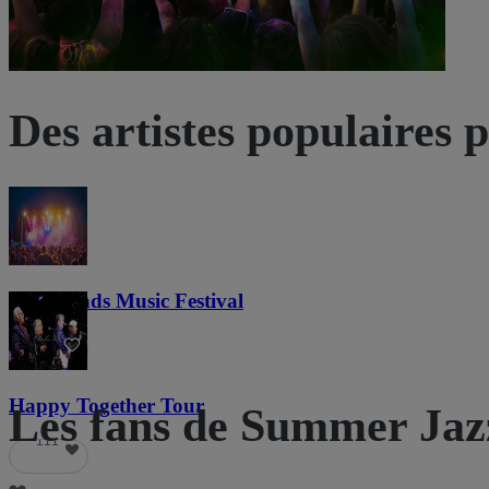
Des artistes populaires 
Lost Lands Music Festival
121
Happy Together Tour
Les fans de Summer Jazz
111