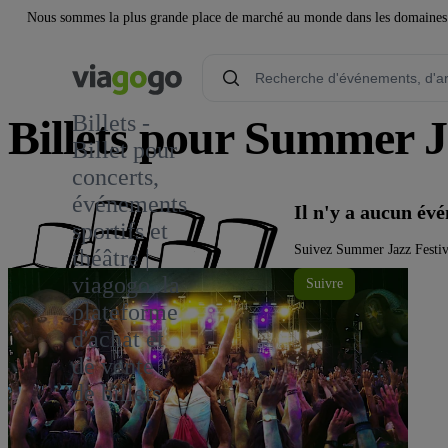
Nous sommes la plus grande place de marché au monde dans les domaines de 
Billets -
Billets pour Summer J
Billet pour
concerts,
événements
Il n'y a aucun é
sportifs et
Suivez Summer Jazz Festiva
théâtre |
viagogo, la
Suivre
plateforme
d'achat et
de vente
de billets