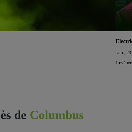
Electri
sam., 29
1 événem
ès de
Columbus