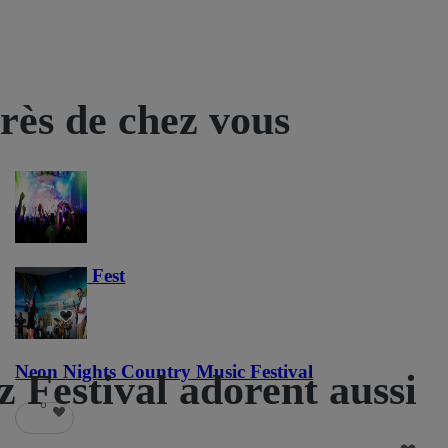
près de chez vous
Haunted Fest
60
Neon Nights Country Music Festival
 Festival adorent aussi
6