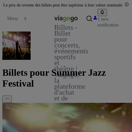
Le prix de revente des billets peut être supérieur à leur valeur nominale.
Menu
1 new
notification
Billets -
Billet
pour
concerts,
événements
sportifs
et
théâtre |
Billets pour Summer Jazz
viagogo,
la
Festival
plateforme
d'achat
et de
vente
de
billets