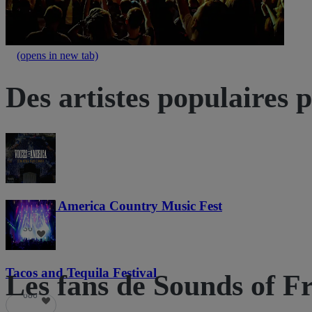
(opens in new tab)
Des artistes populaires 
Voices of America Country Music Fest
36
Tacos and Tequila Festival
Les fans de Sounds of F
686