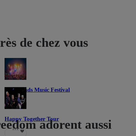
près de chez vous
Lost Lands Music Festival
121
Happy Together Tour
reedom adorent aussi
111