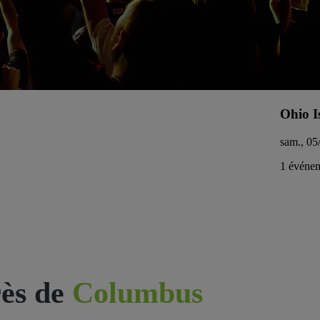
Ohio I
sam., 05
1 événem
ès de
Columbus