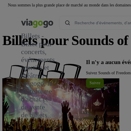
Nous sommes la plus grande place de marché au monde dans les domaines de 
Billets -
Billets pour Sounds o
Billet pour
concerts,
événements
Il n'y a aucun é
sportifs et
Suivez Sounds of Freedom s
théâtre |
viagogo, la
Suivre
plateforme
d'achat et
de vente
de billets