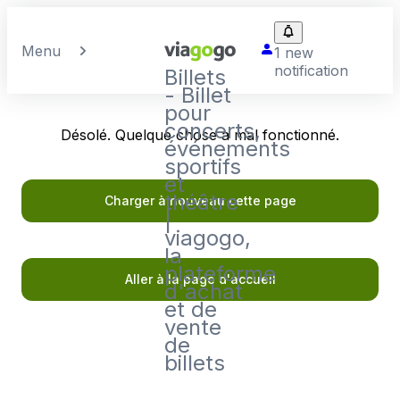
Menu
1 new
notification
Billets
- Billet
pour
concerts,
Désolé. Quelque chose a mal fonctionné.
événements
sportifs
et
théâtre
Charger à nouveau cette page
|
viagogo,
la
plateforme
Aller à la page d'accueil
d'achat
et de
vente
de
billets