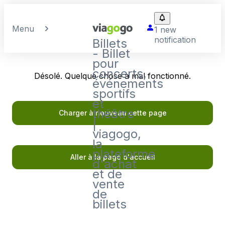
Menu
1 new
notification
Billets
- Billet
pour
concerts,
Désolé. Quelque chose a mal fonctionné.
événements
sportifs
et
théâtre
Charger à nouveau cette page
|
viagogo,
la
plateforme
Aller à la page d'accueil
d'achat
et de
vente
de
billets