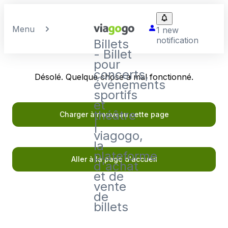
Menu
1 new
notification
Billets
- Billet
pour
concerts,
Désolé. Quelque chose a mal fonctionné.
événements
sportifs
et
théâtre
Charger à nouveau cette page
|
viagogo,
la
plateforme
Aller à la page d'accueil
d'achat
et de
vente
de
billets