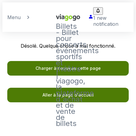
Menu
1 new
notification
Billets
- Billet
pour
concerts,
Désolé. Quelque chose a mal fonctionné.
événements
sportifs
et
théâtre
Charger à nouveau cette page
|
viagogo,
la
plateforme
Aller à la page d'accueil
d'achat
et de
vente
de
billets