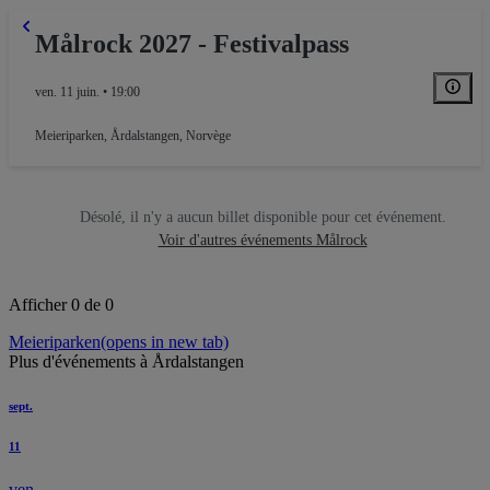
Målrock 2027 - Festivalpass
ven. 11 juin. • 19:00
Meieriparken
,
Årdalstangen, Norvège
Désolé, il n'y a aucun billet disponible pour cet événement.
Voir d'autres événements Målrock
Afficher 0 de 0
Meieriparken
(opens in new tab)
Plus d'événements à Årdalstangen
sept.
11
ven.