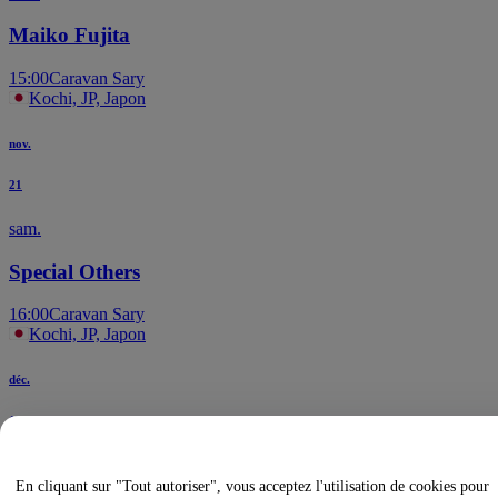
Maiko Fujita
15:00
Caravan Sary
Kochi, JP, Japon
nov.
21
sam.
Special Others
16:00
Caravan Sary
Kochi, JP, Japon
déc.
12
sam.
En cliquant sur "Tout autoriser", vous acceptez l'utilisation de cookies pour