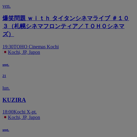
ven.
爆笑問題 ｗｉｔｈ タイタンシネマライブ ＃１０
３（札幌シネマフロンティア／ＴＯＨＯシネマ
ズ）
19:30
TOHO Cinemas Kochi
Kochi, JP, Japon
sept.
21
lun.
KUZIRA
18:00
Kochi X-pt.
Kochi, JP, Japon
sept.