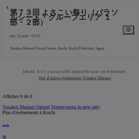
第７３回 よさこい祭り（パラソ
ルシート・グループエリア １
部・２部）
mer. 12 août. • 15:25
Yosakoi Matsuri Otesuji Venue
,
Kochi, Kochi Prefecture, Japon
Désolé, il n'y a aucun billet disponible pour cet événement.
Voir d'autres événements Yosakoi Matsuri
Afficher 0 de 0
Yosakoi Matsuri Otesuji Venue
(opens in new tab)
Plus d'événements à Kochi
août
16