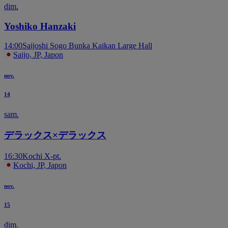
dim.
Yoshiko Hanzaki
14:00
Saijoshi Sogo Bunka Kaikan Large Hall
Saijo, JP, Japon
nov.
14
sam.
デラックス×デラックス
16:30
Kochi X-pt.
Kochi, JP, Japon
nov.
15
dim.