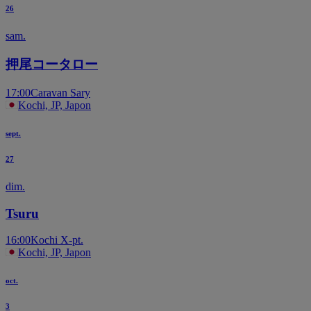
26
sam.
押尾コータロー
17:00
Caravan Sary
Kochi, JP, Japon
sept.
27
dim.
Tsuru
16:00
Kochi X-pt.
Kochi, JP, Japon
oct.
3