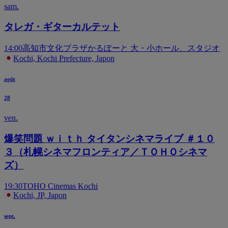
sam.
タレガ・ギターカルテット
14:00
高知市文化プラザかるぽーと 大・小ホール、スタジオ
Kochi, Kochi Prefecture, Japon
août
28
ven.
爆笑問題 ｗｉｔｈ タイタンシネマライブ ＃１０
３（札幌シネマフロンティア／ＴＯＨＯシネマ
ズ）
19:30
TOHO Cinemas Kochi
Kochi, JP, Japon
sept.