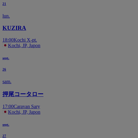
21
lun.
KUZIRA
18:00
Kochi X-pt.
Kochi, JP, Japon
sept.
26
sam.
押尾コータロー
17:00
Caravan Sary
Kochi, JP, Japon
sept.
27