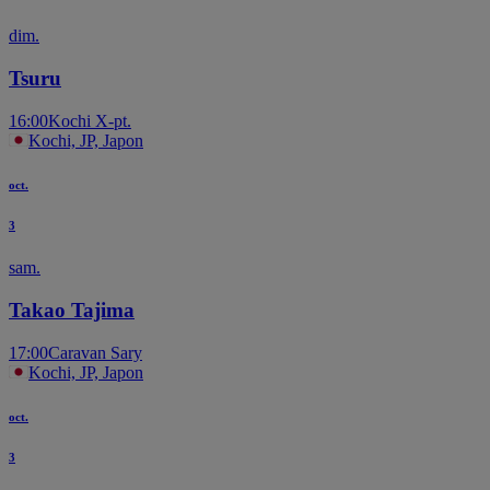
dim.
Tsuru
16:00
Kochi X-pt.
Kochi, JP, Japon
oct.
3
sam.
Takao Tajima
17:00
Caravan Sary
Kochi, JP, Japon
oct.
3