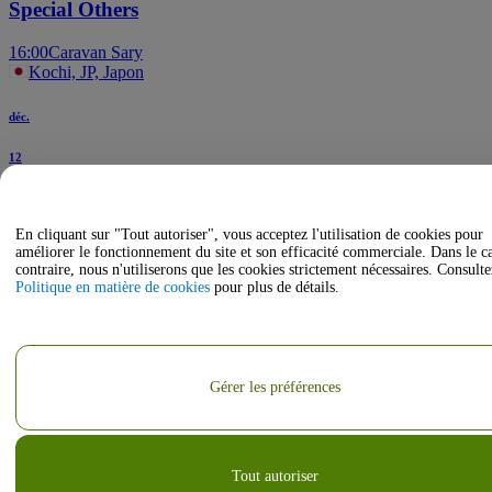
Special Others
16:00
Caravan Sary
Kochi, JP, Japon
déc.
12
sam.
En cliquant sur "Tout autoriser", vous acceptez l'utilisation de cookies pour
Chisako Takashima
améliorer le fonctionnement du site et son efficacité commerciale. Dans le c
contraire, nous n'utiliserons que les cookies strictement nécessaires. Consulte
20:26
Orange Hall at Kochi Prefectural Culture Hall
Politique en matière de cookies
pour plus de détails.
Kochi, Kochi Prefecture, Japon
Gérer les préférences
Tout autoriser