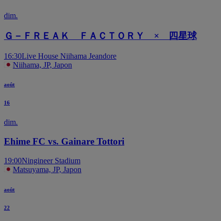
dim.
Ｇ－ＦＲＥＡＫ ＦＡＣＴＯＲＹ × 四星球
16:30
Live House Niihama Jeandore
Niihama, JP, Japon
août
16
dim.
Ehime FC vs. Gainare Tottori
19:00
Ningineer Stadium
Matsuyama, JP, Japon
août
22