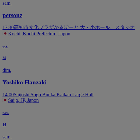
sam.
personz
17:30
高知市文化プラザかるぽーと 大・小ホール、スタジオ
Kochi, Kochi Prefecture, Japon
oct.
25
dim.
Yoshiko Hanzaki
14:00
Saijoshi Sogo Bunka Kaikan Large Hall
Saijo, JP, Japon
nov.
14
sam.