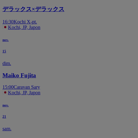
デラックス×デラックス
16:30
Kochi X-pt.
Kochi, JP, Japon
nov.
15
dim.
Maiko Fujita
15:00
Caravan Sary
Kochi, JP, Japon
nov.
21
sam.