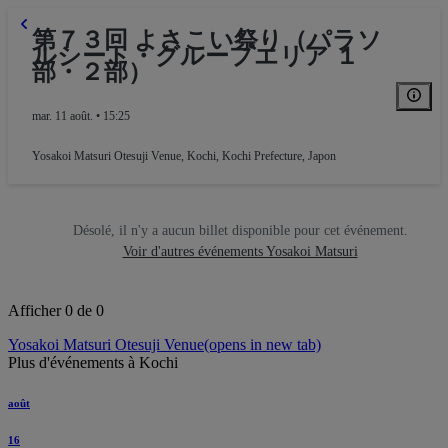
第７３回 よさこい祭り（パラソ
ルシート・グループエリア １
部・２部）
mar. 11 août. • 15:25
Yosakoi Matsuri Otesuji Venue
,
Kochi, Kochi Prefecture, Japon
Désolé, il n'y a aucun billet disponible pour cet événement.
Voir d'autres événements Yosakoi Matsuri
Afficher 0 de 0
Yosakoi Matsuri Otesuji Venue
(opens in new tab)
Plus d'événements à Kochi
août
16