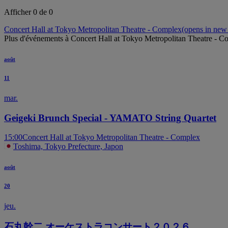
Afficher 0 de 0
Concert Hall at Tokyo Metropolitan Theatre - Complex
(opens in new 
Plus d'événements à Concert Hall at Tokyo Metropolitan Theatre - C
août
11
mar.
Geigeki Brunch Special - YAMATO String Quartet
15:00
Concert Hall at Tokyo Metropolitan Theatre - Complex
Toshima, Tokyo Prefecture, Japon
août
20
jeu.
石丸幹二 オーケストラコンサート２０２６