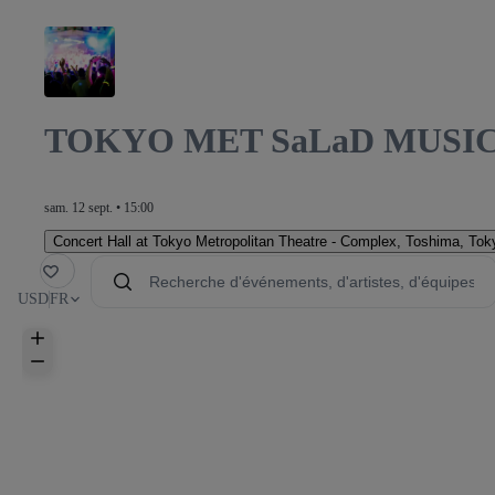
TOKYO MET SaLaD MUSIC F
sam. 12 sept. • 15:00
Concert Hall at Tokyo Metropolitan Theatre - Complex
,
Toshima, Toky
voris
USD
FR