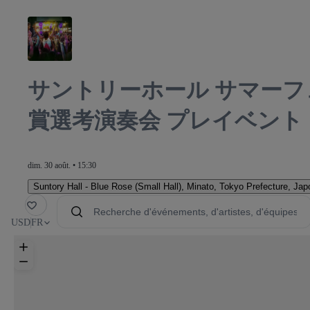
サントリーホール サマーフ
賞選考演奏会 プレイベント
dim. 30 août. • 15:30
Suntory Hall - Blue Rose (Small Hall)
,
Minato, Tokyo Prefecture, Jap
voris
USD
FR