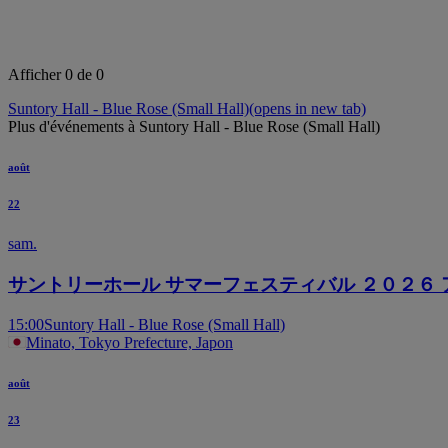
Afficher 0 de 0
Suntory Hall - Blue Rose (Small Hall)
(opens in new tab)
Plus d'événements à Suntory Hall - Blue Rose (Small Hall)
août
22
sam.
サントリーホール サマーフェスティバル ２０２６
15:00
Suntory Hall - Blue Rose (Small Hall)
Minato, Tokyo Prefecture, Japon
août
23