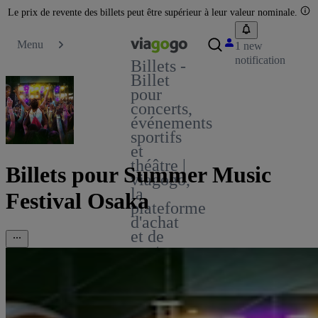
Le prix de revente des billets peut être supérieur à leur valeur nominale.
Menu
1 new
notification
Billets -
Billet
pour
concerts,
événements
sportifs
et
théâtre |
Billets pour Summer Music
viagogo,
la
Festival Osaka
plateforme
d'achat
et de
vente
de
billets