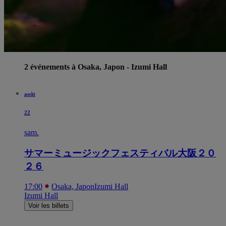
2 événements à Osaka, Japon - Izumi Hall
août
22
sam.
サマーミュージックフェスティバル大阪２０
２６
17:00
Osaka, Japon
Izumi Hall
Izumi Hall
Voir les billets