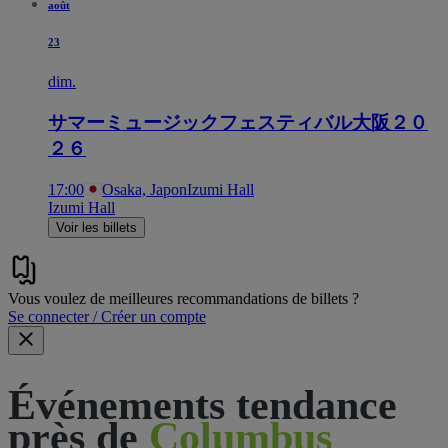
août
23
dim.
サマーミュージックフェスティバル大阪２０
２６
17:00
Osaka, Japon
Izumi Hall
Izumi Hall
Voir les billets
Vous voulez de meilleures recommandations de billets ?
Se connecter / Créer un compte
Événements tendance
près de
Columbus