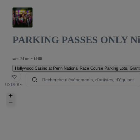
PARKING PASSES ONLY Night
sam. 24 oct. • 14:00
Hollywood Casino at Penn National Race Course Parking Lots
,
Grant
voris
USD
FR