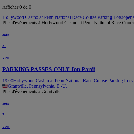
Afficher 0 de 0
Hollywood Casino at Penn National Race Course Parking Lots
(opens
Plus d'événements à Hollywood Casino at Penn National Race Cours
août
21
ven.
PARKING PASSES ONLY Jon Pardi
19:00
Hollywood Casino at Penn National Race Course Parking Lots
Grantville, Pennsylvania, É.-U.
Plus d'événements à Grantville
août
7
ven.