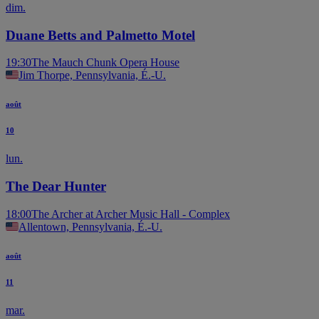
dim.
Duane Betts and Palmetto Motel
19:30
The Mauch Chunk Opera House
Jim Thorpe, Pennsylvania, É.-U.
août
10
lun.
The Dear Hunter
18:00
The Archer at Archer Music Hall - Complex
Allentown, Pennsylvania, É.-U.
août
11
mar.