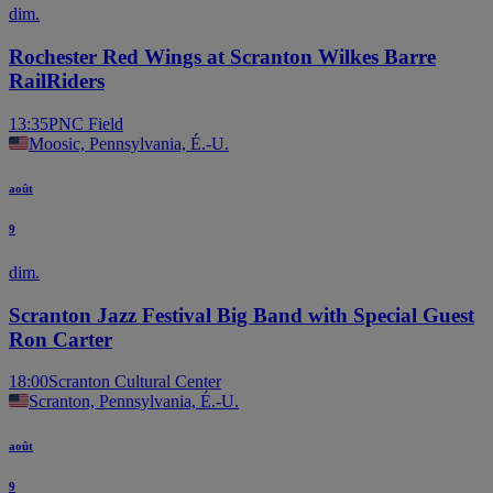
dim.
Rochester Red Wings at Scranton Wilkes Barre
RailRiders
13:35
PNC Field
Moosic, Pennsylvania, É.-U.
août
9
dim.
Scranton Jazz Festival Big Band with Special Guest
Ron Carter
18:00
Scranton Cultural Center
Scranton, Pennsylvania, É.-U.
août
9