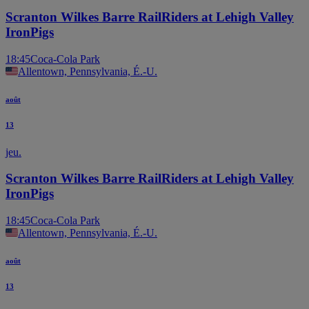
Scranton Wilkes Barre RailRiders at Lehigh Valley
IronPigs
18:45
Coca-Cola Park
Allentown, Pennsylvania, É.-U.
août
13
jeu.
Scranton Wilkes Barre RailRiders at Lehigh Valley
IronPigs
18:45
Coca-Cola Park
Allentown, Pennsylvania, É.-U.
août
13