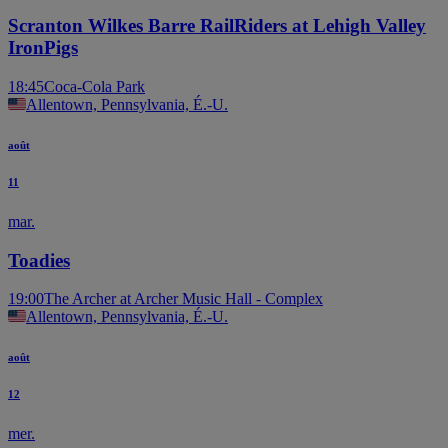
Scranton Wilkes Barre RailRiders at Lehigh Valley
IronPigs
18:45
Coca-Cola Park
Allentown, Pennsylvania, É.-U.
août
11
mar.
Toadies
19:00
The Archer at Archer Music Hall - Complex
Allentown, Pennsylvania, É.-U.
août
12
mer.