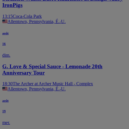
IronPigs
13:15
Coca-Cola Park
Allentown, Pennsylvania, É.-U.
août
16
dim.
G. Love & Special Sauce - Lemonade 20th
Anniversary Tour
18:30
The Archer at Archer Music Hall - Complex
Allentown, Pennsylvania, É.-U.
août
19
mer.