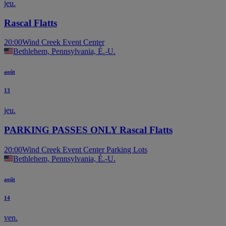
jeu.
Rascal Flatts
20:00
Wind Creek Event Center
Bethlehem, Pennsylvania, É.-U.
août
13
jeu.
PARKING PASSES ONLY Rascal Flatts
20:00
Wind Creek Event Center Parking Lots
Bethlehem, Pennsylvania, É.-U.
août
14
ven.