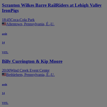
Scranton Wilkes Barre RailRiders at Lehigh Valley
IronPigs
18:45
Coca-Cola Park
Allentown, Pennsylvania, É.-U.
août
14
ven.
Billy Currington & Kip Moore
20:00
Wind Creek Event Center
Bethlehem, Pennsylvania, É.-U.
août
14
ven.