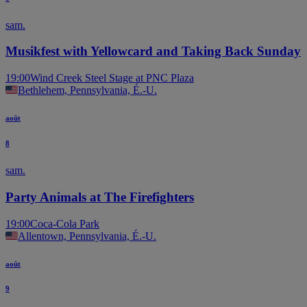
sam.
Musikfest with Yellowcard and Taking Back Sunday
19:00
Wind Creek Steel Stage at PNC Plaza
Bethlehem, Pennsylvania, É.-U.
août
8
sam.
Party Animals at The Firefighters
19:00
Coca-Cola Park
Allentown, Pennsylvania, É.-U.
août
9