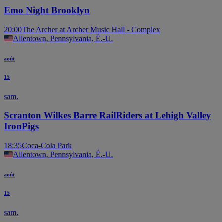
Emo Night Brooklyn
20:00
The Archer at Archer Music Hall - Complex
Allentown, Pennsylvania, É.-U.
août
15
sam.
Scranton Wilkes Barre RailRiders at Lehigh Valley
IronPigs
18:35
Coca-Cola Park
Allentown, Pennsylvania, É.-U.
août
15
sam.