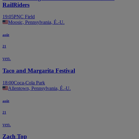
RailRiders
19:05
PNC Field
Moosic, Pennsylvania, É.-U.
août
21
ven.
Taco and Margarita Festival
18:00
Coca-Cola Park
Allentown, Pennsylvania, É.-U.
août
21
ven.
Zach Top