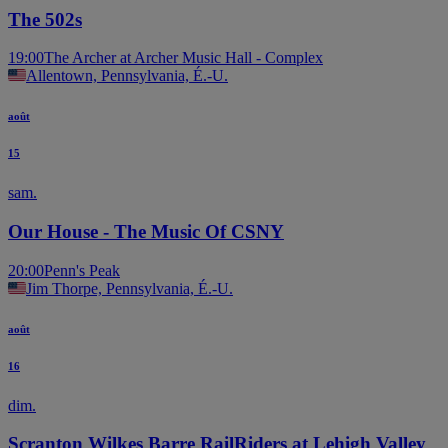
The 502s
19:00
The Archer at Archer Music Hall - Complex
Allentown, Pennsylvania, É.-U.
août
15
sam.
Our House - The Music Of CSNY
20:00
Penn's Peak
Jim Thorpe, Pennsylvania, É.-U.
août
16
dim.
Scranton Wilkes Barre RailRiders at Lehigh Valley