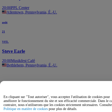
20:00
PPL Center
Allentown, Pennsylvania, É.-U.
août
21
ven.
Steve Earle
20:00
Musikfest Café
Bethlehem, Pennsylvania, É.-U.
En cliquant sur "Tout autoriser", vous acceptez l'utilisation de cookies pour
améliorer le fonctionnement du site et son efficacité commerciale. Dans le c
contraire, nous n'utiliserons que les cookies strictement nécessaires. Consulte
Politique en matière de cookies
pour plus de détails.