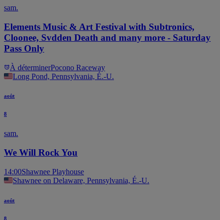
sam.
Elements Music & Art Festival with Subtronics,
Cloonee, Svdden Death and many more - Saturday
Pass Only
À déterminer
Pocono Raceway
Long Pond, Pennsylvania, É.-U.
août
8
sam.
We Will Rock You
14:00
Shawnee Playhouse
Shawnee on Delaware, Pennsylvania, É.-U.
août
8