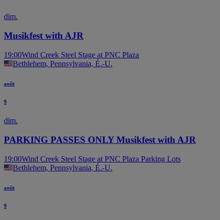
dim.
Musikfest with AJR
19:00
Wind Creek Steel Stage at PNC Plaza
Bethlehem, Pennsylvania, É.-U.
août
9
dim.
PARKING PASSES ONLY Musikfest with AJR
19:00
Wind Creek Steel Stage at PNC Plaza Parking Lots
Bethlehem, Pennsylvania, É.-U.
août
9