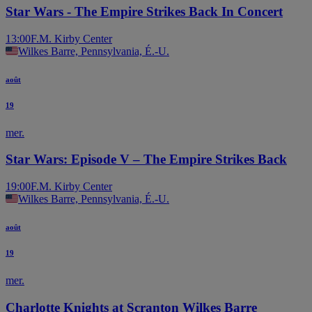
Star Wars - The Empire Strikes Back In Concert
13:00
F.M. Kirby Center
Wilkes Barre, Pennsylvania, É.-U.
août
19
mer.
Star Wars: Episode V – The Empire Strikes Back
19:00
F.M. Kirby Center
Wilkes Barre, Pennsylvania, É.-U.
août
19
mer.
Charlotte Knights at Scranton Wilkes Barre