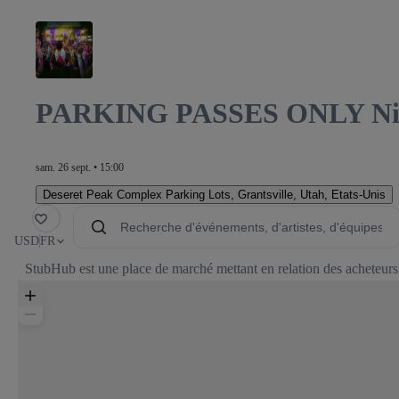
RAL PARKING
PARKING PASSES ONLY Night
sam. 26 sept. • 15:00
Deseret Peak Complex Parking Lots
,
Grantsville, Utah, Etats-Unis
voris
USD
FR
StubHub est une place de marché mettant en relation des acheteurs et