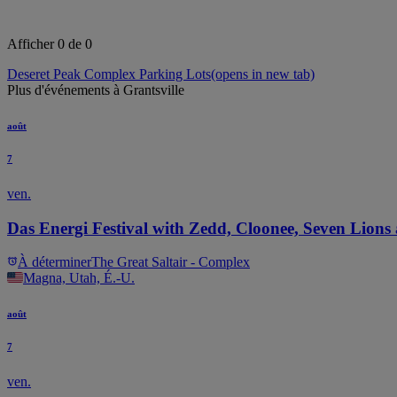
Afficher 0 de 0
Deseret Peak Complex Parking Lots
(opens in new tab)
Plus d'événements à Grantsville
août
7
ven.
Das Energi Festival with Zedd, Cloonee, Seven Lions
À déterminer
The Great Saltair - Complex
Magna, Utah, É.-U.
août
7
ven.