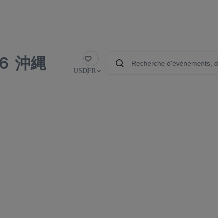
６ 沖縄
Favoris
USD
FR