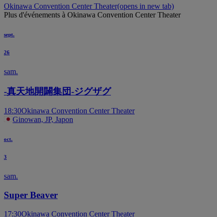
Okinawa Convention Center Theater
(opens in new tab)
Plus d'événements à Okinawa Convention Center Theater
sept.
26
sam.
-真天地開闢集団-ジグザグ
18:30
Okinawa Convention Center Theater
Ginowan, JP, Japon
oct.
3
sam.
Super Beaver
17:30
Okinawa Convention Center Theater