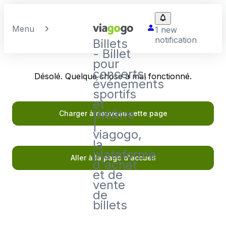
Menu
1 new
notification
Billets
- Billet
pour
concerts,
Désolé. Quelque chose a mal fonctionné.
événements
sportifs
et
théâtre
Charger à nouveau cette page
|
viagogo,
la
plateforme
Aller à la page d'accueil
d'achat
et de
vente
de
billets