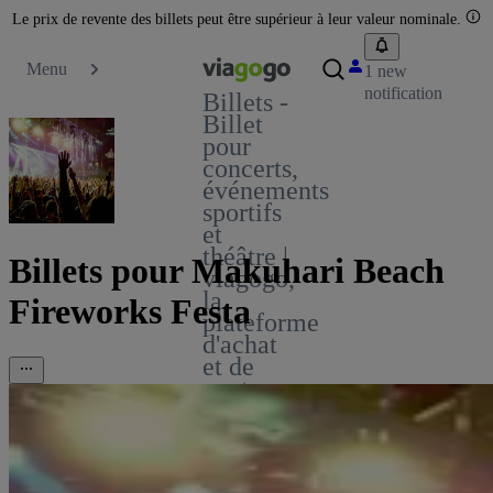
Le prix de revente des billets peut être supérieur à leur valeur nominale.
Menu
1 new
notification
Billets -
Billet
pour
concerts,
événements
sportifs
et
théâtre |
Billets pour Makuhari Beach
viagogo,
la
Fireworks Festa
plateforme
d'achat
et de
vente
de
billets